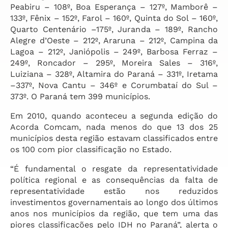
Peabiru – 108º, Boa Esperança – 127º, Mamborê –
133º, Fênix – 152º, Farol – 160º, Quinta do Sol – 160º,
Quarto Centenário –175º, Juranda – 189º, Rancho
Alegre d’Oeste – 212º, Araruna – 212º, Campina da
Lagoa – 212º, Janiópolis – 249º, Barbosa Ferraz –
249º, Roncador – 295º, Moreira Sales – 316º,
Luiziana – 328º, Altamira do Paraná – 331º, Iretama
–337º, Nova Cantu – 346º e Corumbataí do Sul –
373º. O Paraná tem 399 municípios.
Em 2010, quando aconteceu a segunda edição do
Acorda Comcam, nada menos do que 13 dos 25
municípios desta região estavam classificados entre
os 100 com pior classificação no Estado.
“É fundamental o resgate da representatividade
política regional e as consequências da falta de
representatividade estão nos reduzidos
investimentos governamentais ao longo dos últimos
anos nos municípios da região, que tem uma das
piores classificações pelo IDH no Paraná”, alerta o