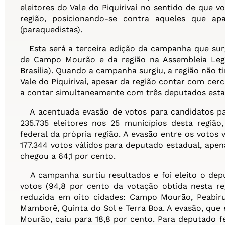
eleitores do Vale do Piquirivaí no sentido de que 
região, posicionando-se contra aqueles que ap
(paraquedistas).
Esta será a terceira edição da campanha que surgi
de Campo Mourão e da região na Assembleia Leg
Brasília). Quando a campanha surgiu, a região não 
Vale do Piquirivaí, apesar da região contar com cerc
a contar simultaneamente com três deputados estad
A acentuada evasão de votos para candidatos par
235.735 eleitores nos 25 municípios desta regiã
federal da própria região. A evasão entre os votos 
177.344 votos válidos para deputado estadual, apen
chegou a 64,1 por cento.
A campanha surtiu resultados e foi eleito o depu
votos (94,8 por cento da votação obtida nesta re
reduzida em oito cidades: Campo Mourão, Peabiru
Mamborê, Quinta do Sol e Terra Boa. A evasão, qu
Mourão, caiu para 18,8 por cento. Para deputado f