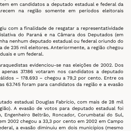
votem em candidatos a deputado estadual e federal da
arecem na região somente em períodos eleitorais
u com a finalidade de resgatar a representatividade
islativa do Paraná e na Câmara dos Deputados (em
tinha nenhum deputado estadual ou federal oriundo do
a de 235 mil eleitores. Anteriormente, a região chegou
uais e um federal.
aquedistas evidenciou-se nas eleições de 2002. Dos
o, apenas 37.186 votaram nos candidatos a deputado
válidos – 178.693 – chegou a 79,2 por cento. Entre os
as 63.745 foram para candidatos da região e a evasão
tado estadual Douglas Fabrício, com mais de 28 mil
gião). A evasão de votos para deputado estadual foi
, Engenheiro Beltrão, Roncador, Corumbataí do Sul,
e em 2002 chegou a 33,3 por cento em 2002 em Campo
ederal, a evasão diminuiu em dois municípios (mesmo