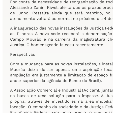
Por conta da necessidade de reorganização de toda 
Alessandro Zanini Kiwel, alerta que os prazos proc
de junho. Ressalta ainda que será mantido, no
atendimento voltará ao normal no próximo dia 4 de 
A inauguração das novas instalações da Justiça Fe
às 11 horas. A nova sede receberá a denominação d
Campo Mourão e na carreira da magistratura che
Justiça. O homenageado faleceu recentemente.
Perspectivas
Com a mudança para as novas instalações, a insta
Mourão deixa de ser apenas uma aspiração local
ampliação era justamente a limitação de espaço fí
andar superior da agência do Banco do Brasil).
A Associação Comercial e Industrial (Acicam), junt
na busca de uma solução para o impasse. A Just
própria, através de investidores na área imobili
locação. O empenho da sociedade e da Justiça Fed
Econômica Federal para novo prédio, o que possib