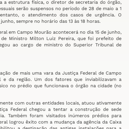
a estrutura física, o diretor de secretaria do órgão,
essuais serão suspensos no período de 28 de maio a 1
 entanto, o atendimento dos casos de urgência. O
junho, sempre no horário das 13 às 18 horas.
deral em Campo Mourão acontecerá no dia 15 de junho,
e Ministro Milton Luiz Pereira, que foi prefeito de
gou ao cargo de ministro do Superior Tribunal de
lação de mais uma vara da Justiça Federal de Campo
 e da região. Um dos fatores que inviabilizavam a
sico no prédio que funcionava o órgão na cidade (no
amente com outras entidades locais, atuou ativamente
iça Federal chegou a tentar a construção de sede
ária. Também foram visitados inúmeros prédios para
eral logrou êxito com a mudança da agência da Caixa
ilitou a destinação das antigas instalações para a