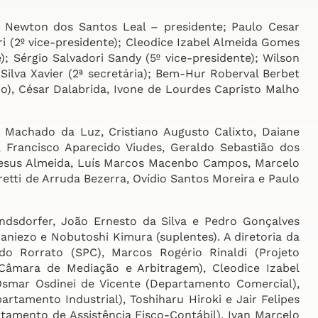
Newton dos Santos Leal – presidente; Paulo Cesar
ri (2º vice-presidente); Cleodice Izabel Almeida Gomes
e); Sérgio Salvadori Sandy (5º vice-presidente); Wilson
 Silva Xavier (2ª secretária); Bem-Hur Roberval Berbet
eiro), César Dalabrida, Ivone de Lourdes Capristo Malho
Machado da Luz, Cristiano Augusto Calixto, Daiane
 Francisco Aparecido Viudes, Geraldo Sebastião dos
Jesus Almeida, Luís Marcos Macenbo Campos, Marcelo
etti de Arruda Bezerra, Ovídio Santos Moreira e Paulo
sdorfer, João Ernesto da Silva e Pedro Gonçalves
aniezo e Nobutoshi Kimura (suplentes). A diretoria da
o Rorrato (SPC), Marcos Rogério Rinaldi (Projeto
Câmara de Mediação e Arbitragem), Cleodice Izabel
smar Osdinei de Vicente (Departamento Comercial),
rtamento Industrial), Toshiharu Hiroki e Jair Felipes
tamento de Assistência Fisco-Contábil), Ivan Marcelo