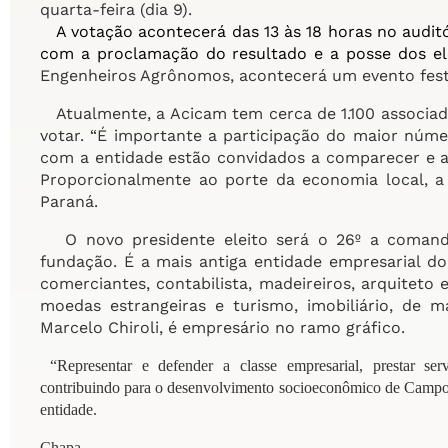
quarta-feira (dia 9).
A votação acontecerá das 13 às 18 horas no auditó
com a proclamação do resultado e a posse dos el
Engenheiros Agrônomos, acontecerá um evento festi
Atualmente, a Acicam tem cerca de 1.100 associa
votar. “É importante a participação do maior núme
com a entidade estão convidados a comparecer e a v
Proporcionalmente ao porte da economia local, 
Paraná.
O novo presidente eleito será o 26º a comanda
fundação. É a mais antiga entidade empresarial do 
comerciantes, contabilista, madeireiros, arquitet
moedas estrangeiras e turismo, imobiliário, de má
Marcelo Chiroli, é empresário no ramo gráfico.
“Representar e defender a classe empresarial, prestar serv
contribuindo para o desenvolvimento socioeconômico de Campo 
entidade.
Chapa