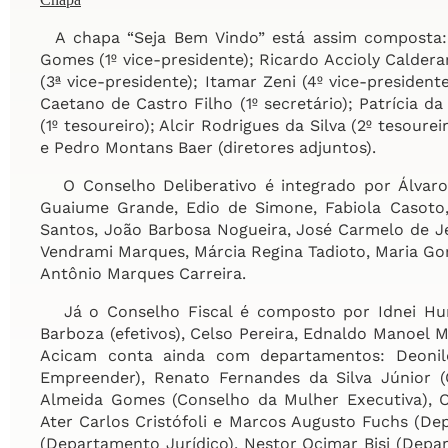
A chapa “Seja Bem Vindo” está assim composta: 
Gomes (1º vice-presidente); Ricardo Accioly Caldera
(3ª vice-presidente); Itamar Zeni (4º vice-president
Caetano de Castro Filho (1º secretário); Patrícia da
(1º tesoureiro); Alcir Rodrigues da Silva (2º tesour
e Pedro Montans Baer (diretores adjuntos).
O Conselho Deliberativo é integrado por Álvaro 
Guaiume Grande, Edio de Simone, Fabiola Casoto,
Santos, João Barbosa Nogueira, José Carmelo de 
Vendrami Marques, Márcia Regina Tadioto, Maria Gor
Antônio Marques Carreira.
Já o Conselho Fiscal é composto por Idnei Hund
Barboza (efetivos), Celso Pereira, Ednaldo Manoel M
Acicam conta ainda com departamentos: Deonild
Empreender), Renato Fernandes da Silva Júnior (
Almeida Gomes (Conselho da Mulher Executiva), O
Ater Carlos Cristófoli e Marcos Augusto Fuchs (Depa
(Departamento Jurídico), Nestor Ocimar Bisi (Depar