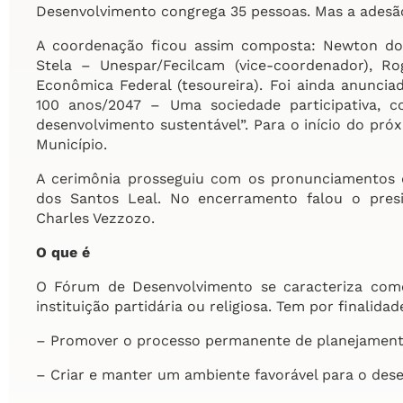
Desenvolvimento congrega 35 pessoas. Mas a adesão
A coordenação ficou assim composta: Newton dos
Stela – Unespar/Fecilcam (vice-coordenador), Rog
Econômica Federal (tesoureira). Foi ainda anunci
100 anos/2047 – Uma sociedade participativa,
desenvolvimento sustentável”. Para o início do pró
Município.
A cerimônia prosseguiu com os pronunciamentos 
dos Santos Leal. No encerramento falou o pres
Charles Vezzozo.
O que é
O Fórum de Desenvolvimento se caracteriza como
instituição partidária ou religiosa. Tem por finalidad
– Promover o processo permanente de planejamento 
– Criar e manter um ambiente favorável para o des