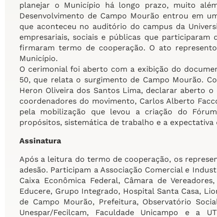
planejar o Município há longo prazo, muito al
Desenvolvimento de Campo Mourão entrou em uma n
que aconteceu no auditório do campus da Universid
empresariais, sociais e públicas que participara
firmaram termo de cooperação. O ato represent
Município.
O cerimonial foi aberto com a exibição do docume
50, que relata o surgimento de Campo Mourão. Co
Heron Oliveira dos Santos Lima, declarar aberto o
coordenadores do movimento, Carlos Alberto Facco
pela mobilização que levou a criação do Fóru
propósitos, sistemática de trabalho e a expectativa 
Assinatura
Após a leitura do termo de cooperação, os represen
adesão. Participam a Associação Comercial e Industr
Caixa Econômica Federal, Câmara de Vereadores,
Educere, Grupo Integrado, Hospital Santa Casa, Li
de Campo Mourão, Prefeitura, Observatório Socia
Unespar/Fecilcam, Faculdade Unicampo e a U