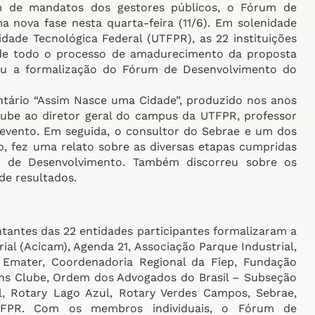
ém de mandatos dos gestores públicos, o Fórum de
ova fase nesta quarta-feira (11/6). Em solenidade
ade Tecnológica Federal (UTFPR), as 22 instituições
m de todo o processo de amadurecimento da proposta
ou a formalização do Fórum de Desenvolvimento do
ntário “Assim Nasce uma Cidade”, produzido nos anos
ube ao diretor geral do campus da UTFPR, professor
 evento. Em seguida, o consultor do Sebrae e um dos
, fez uma relato sobre as diversas etapas cumpridas
m de Desenvolvimento. Também discorreu sobre os
de resultados.
tantes das 22 entidades participantes formalizaram a
ial (Acicam), Agenda 21, Associação Parque Industrial,
 Emater, Coordenadoria Regional da Fiep, Fundação
ons Clube, Ordem dos Advogados do Brasil – Subseção
l, Rotary Lago Azul, Rotary Verdes Campos, Sebrae,
TFPR. Com os membros individuais, o Fórum de