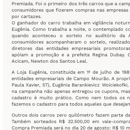
Premiada. Foi o primeiro dos três carros que a camp
consumidores que fizerem compras nas empresas p
por cartazes.
O ganhador do carro trabalha em vigilância noturna
Eugênia. Como trabalha a noite, o contemplado 
quando aconteceu o sorteio no auditório da As
consumidores acompanharam o sorteio, realizad
diretores das entidades empresariais promotor
apóiam a promoção e a prefeita Regina Dubay. O
Acicam, Newton dos Santos Leal.
A Loja Eugênia, constituída em 1º de julho de 19
entidades empresariais de Campo Mourão. A propri
Paula Xavier, 57), Eugênia Barankievicz Woiciekofki,
na campanha não apenas entregou os cupons, mas 
cadastro é muito prático. Como nem todos os nos
fazemos o cadastro para todos aqueles que desejam”
Outros dois carros zero quilômetro fazem parte 
Também sorteados R$ 32.500,00 em vale-compras
Compra Premiada será no dia 20 de agosto: R$ 10 m