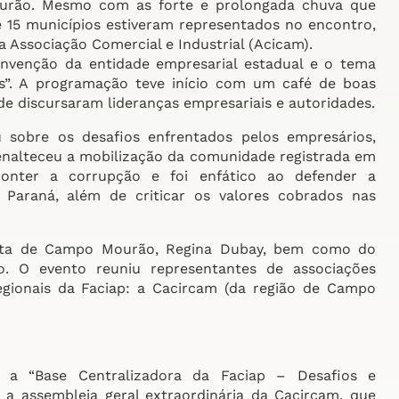
ourão. Mesmo com as forte e prolongada chuva que
e 15 municípios estiveram representados no encontro,
 Associação Comercial e Industrial (Acicam).
venção da entidade empresarial estadual e o tema
os”. A programação teve início com um café de boas
de discursaram lideranças empresariais e autoridades.
 sobre os desafios enfrentados pelos empresários,
 enalteceu a mobilização da comunidade registrada em
conter a corrupção e foi enfático ao defender a
 Paraná, além de criticar os valores cobrados nas
ta de Campo Mourão, Regina Dubay, bem como do
o. O evento reuniu representantes de associações
egionais da Faciap: a Cacircam (da região de Campo
a “Base Centralizadora da Faciap – Desafios e
a assembleia geral extraordinária da Cacircam, que