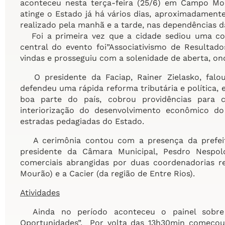
aconteceu nesta terça-feira (25/6) em Campo M
atinge o Estado já há vários dias, aproximadament
realizado pela manhã e a tarde, nas dependências da
Foi a primeira vez que a cidade sediou uma con
central do evento foi”Associativismo de Resultad
vindas e prosseguiu com a solenidade de aberta, on
O presidente da Faciap, Rainer Zielasko, falou
defendeu uma rápida reforma tributária e política,
boa parte do país, cobrou providências para 
interiorização do desenvolvimento econômico do
estradas pedagiadas do Estado.
A cerimônia contou com a presença da prefei
presidente da Câmara Municipal, Pesdro Nespol
comerciais abrangidas por duas coordenadorias r
Mourão) e a Cacier (da região de Entre Rios).
Atividades
Ainda no período aconteceu o painel sobre 
Oportunidades”. Por volta das 13h30min começou 