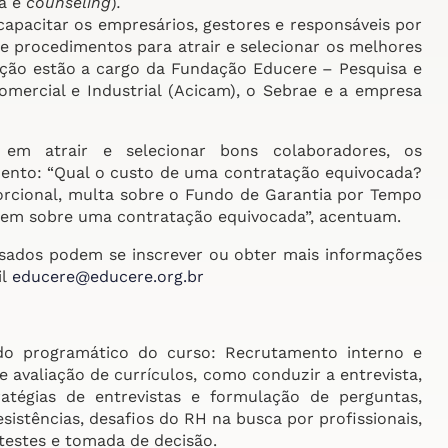
ra e
counseling
)
.
capacitar os empresários, gestores e responsáveis por
 procedimentos para atrair e selecionar os melhores
ção estão a cargo da Fundação Educere – Pesquisa e
mercial e Industrial (Acicam), o Sebrae e a empresa
 em atrair e selecionar bons colaboradores, os
nto: “Qual o custo de uma contratação equivocada?
oporcional, multa sobre o Fundo de Garantia por Tempo
cidem sobre uma contratação equivocada”, acentuam.
essados podem se inscrever ou obter mais informações
il
educere@educere.org.br
o programático do curso: Recrutamento interno e
 avaliação de currículos, como conduzir a entrevista,
ratégias de entrevistas e formulação de perguntas,
sistências, desafios do RH na busca por profissionais,
testes e tomada de decisão.