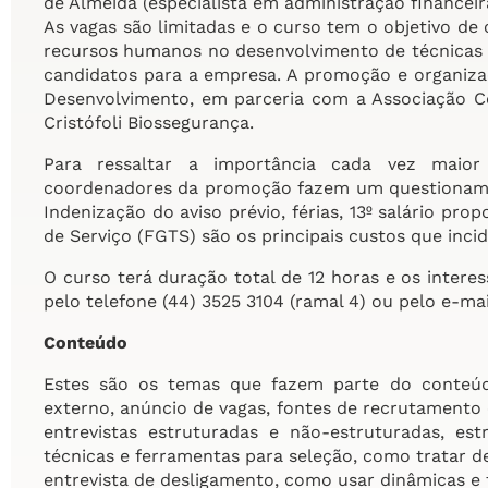
de Almeida (especialista em administração financei
As vagas são limitadas e o curso tem o objetivo de 
recursos humanos no desenvolvimento de técnicas e
candidatos para a empresa. A promoção e organiza
Desenvolvimento, em parceria com a Associação Co
Cristófoli Biossegurança.
Para ressaltar a importância cada vez maior
coordenadores da promoção fazem um questioname
Indenização do aviso prévio, férias, 13º salário pr
de Serviço (FGTS) são os principais custos que in
O curso terá duração total de 12 horas e os inter
pelo telefone (44) 3525 3104 (ramal 4) ou pelo e-ma
Conteúdo
Estes são os temas que fazem parte do conteúd
externo, anúncio de vagas, fontes de recrutamento e
entrevistas estruturadas e não-estruturadas, est
técnicas e ferramentas para seleção, como tratar de
entrevista de desligamento, como usar dinâmicas e 