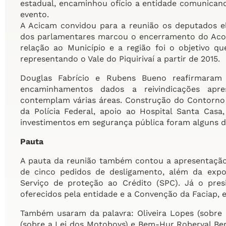
estadual, encaminhou ofício a entidade comunicand
evento.
A Acicam convidou para a reunião os deputados 
dos parlamentares marcou o encerramento do Acor
relação ao Município e a região foi o objetivo q
representando o Vale do Piquirivaí a partir de 2015.
Douglas Fabrício e Rubens Bueno reafirmaram
encaminhamentos dados a reivindicações apre
contemplam várias áreas. Construção do Contorno 
da Polícia Federal, apoio ao Hospital Santa Cas
investimentos em segurança pública foram alguns d
Pauta
A pauta da reunião também contou a apresentação
de cinco pedidos de desligamento, além da expo
Serviço de proteção ao Crédito (SPC). Já o pre
oferecidos pela entidade e a Convenção da Faciap, e
Também usaram da palavra: Oliveira Lopes (sobre 
(sobre a Lei dos Motoboys) e Bem-Hur Roberval Be