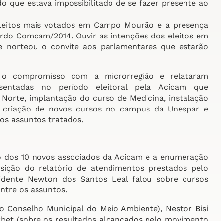
o que estava impossibilitado de se fazer presente ao
eleitos mais votados em Campo Mourão e a presença
do Comcam/2014. Ouvir as intenções dos eleitos em
ue norteou o convite aos parlamentares que estarão
 o compromisso com a microrregião e relataram
sentadas no período eleitoral pela Acicam que
Norte, implantação do curso de Medicina, instalação
a, criação de novos cursos no campus da Unespar e
os assuntos tratados.
 dos 10 novos associados da Acicam e a enumeração
sição do relatório de atendimentos prestados pelo
sidente Newton dos Santos Leal falou sobre cursos
ntre os assuntos.
o Conselho Municipal do Meio Ambiente), Nestor Bisi
rbet (sobre os resultados alcançados pelo movimento