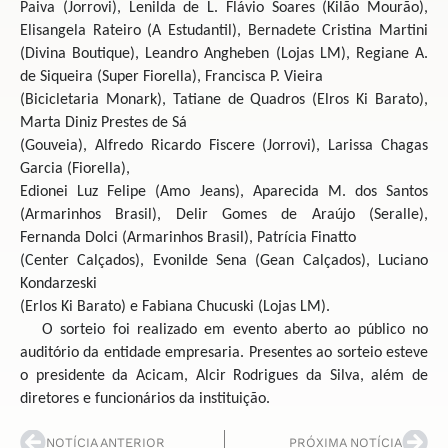
Paiva (Jorrovi), Lenilda de L. Flávio Soares (Kilão Mourão),
Elisangela Rateiro (A Estudantil), Bernadete Cristina Martini
(Divina Boutique), Leandro Angheben (Lojas LM), Regiane A.
de Siqueira (Super Fiorella), Francisca P. Vieira
(Bicicletaria Monark), Tatiane de Quadros (Elros Ki Barato),
Marta Diniz Prestes de Sá
(Gouveia), Alfredo Ricardo Fiscere (Jorrovi), Larissa Chagas
Garcia (Fiorella),
Edionei Luz Felipe (Amo Jeans), Aparecida M. dos Santos
(Armarinhos Brasil), Delir Gomes de Araújo (Seralle),
Fernanda Dolci (Armarinhos Brasil), Patrícia Finatto
(Center Calçados), Evonilde Sena (Gean Calçados), Luciano
Kondarzeski
(Erlos Ki Barato) e Fabiana Chucuski (Lojas LM).
O sorteio foi realizado em evento aberto ao público no
auditório da entidade empresaria. Presentes ao sorteio esteve
o presidente da Acicam, Alcir Rodrigues da Silva, além de
diretores e funcionários da instituição.
NOTÍCIA ANTERIOR
PRÓXIMA NOTÍCIA