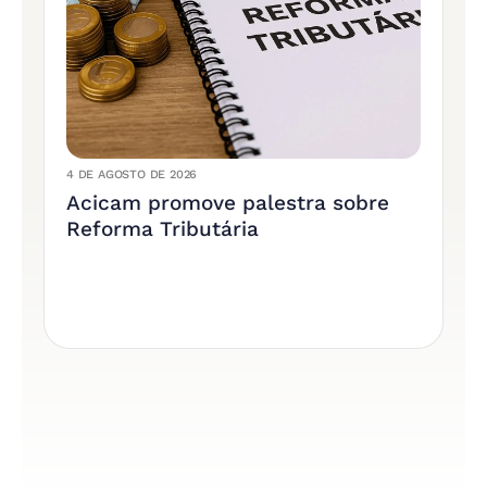
4 DE AGOSTO DE 2026
29 
Acicam promove palestra sobre
C
Reforma Tributária
A
c