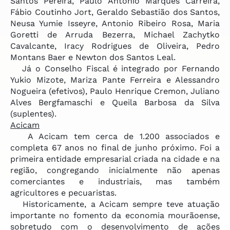
Santos Pereira, Paulo Antônio Marques Carreira,
Fábio Coutinho Jort, Geraldo Sebastião dos Santos,
Neusa Yumie Isseyre, Antonio Ribeiro Rosa, Maria
Goretti de Arruda Bezerra, Michael Zachytko
Cavalcante, Iracy Rodrigues de Oliveira, Pedro
Montans Baer e Newton dos Santos Leal.
Já o Conselho Fiscal é integrado por Fernando
Yukio Mizote, Mariza Pante Ferreira e Alessandro
Nogueira (efetivos), Paulo Henrique Cremon, Juliano
Alves Bergfamaschi e Queila Barbosa da Silva
(suplentes).
Acicam
A Acicam tem cerca de 1.200 associados e
completa 67 anos no final de junho próximo. Foi a
primeira entidade empresarial criada na cidade e na
região, congregando inicialmente não apenas
comerciantes e industriais, mas também
agricultores e pecuaristas.
Historicamente, a Acicam sempre teve atuação
importante no fomento da economia mourãoense,
sobretudo com o desenvolvimento de ações