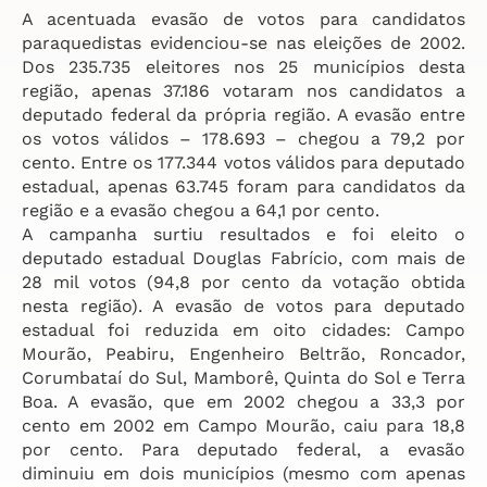
A acentuada evasão de votos para candidatos
paraquedistas evidenciou-se nas eleições de 2002.
Dos 235.735 eleitores nos 25 municípios desta
região, apenas 37.186 votaram nos candidatos a
deputado federal da própria região. A evasão entre
os votos válidos – 178.693 – chegou a 79,2 por
cento. Entre os 177.344 votos válidos para deputado
estadual, apenas 63.745 foram para candidatos da
região e a evasão chegou a 64,1 por cento.
A campanha surtiu resultados e foi eleito o
deputado estadual Douglas Fabrício, com mais de
28 mil votos (94,8 por cento da votação obtida
nesta região). A evasão de votos para deputado
estadual foi reduzida em oito cidades: Campo
Mourão, Peabiru, Engenheiro Beltrão, Roncador,
Corumbataí do Sul, Mamborê, Quinta do Sol e Terra
Boa. A evasão, que em 2002 chegou a 33,3 por
cento em 2002 em Campo Mourão, caiu para 18,8
por cento. Para deputado federal, a evasão
diminuiu em dois municípios (mesmo com apenas