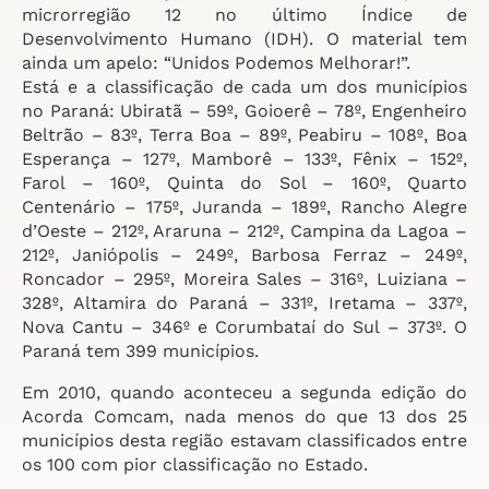
microrregião 12 no último Índice de
Desenvolvimento Humano (IDH). O material tem
ainda um apelo: “Unidos Podemos Melhorar!”.
Está e a classificação de cada um dos municípios
no Paraná: Ubiratã – 59º, Goioerê – 78º, Engenheiro
Beltrão – 83º, Terra Boa – 89º, Peabiru – 108º, Boa
Esperança – 127º, Mamborê – 133º, Fênix – 152º,
Farol – 160º, Quinta do Sol – 160º, Quarto
Centenário – 175º, Juranda – 189º, Rancho Alegre
d’Oeste – 212º, Araruna – 212º, Campina da Lagoa –
212º, Janiópolis – 249º, Barbosa Ferraz – 249º,
Roncador – 295º, Moreira Sales – 316º, Luiziana –
328º, Altamira do Paraná – 331º, Iretama – 337º,
Nova Cantu – 346º e Corumbataí do Sul – 373º. O
Paraná tem 399 municípios.
Em 2010, quando aconteceu a segunda edição do
Acorda Comcam, nada menos do que 13 dos 25
municípios desta região estavam classificados entre
os 100 com pior classificação no Estado.