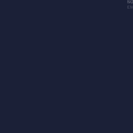
N
SU
EM