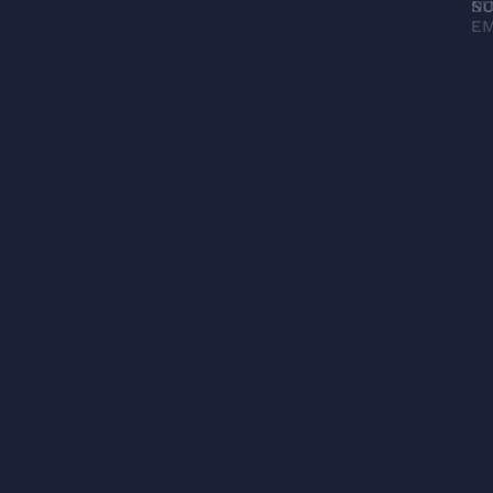
N
SU
EM