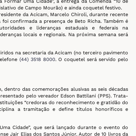
 a Formar Uma Cidade”, a entrega da Comenda “10 de
slativo de Campo Mourão) e ainda coquetel festivo.
sidente da Acicam, Marcelo Chiroli, durante recente
a foi confirmada a presença de Beto Richa. Também é
utoridades e lideranças estaduais e federais na
deranças locais e regionais. Na próxima semana será
ridos na secretaria da Acicam (no terceiro pavimento
telefone
(44) 3518 8000
. O coquetel será servido pelo
 dentro das comemorações alusivas as seis décadas
presentado pelo vereador Edson Battilani (PPS). Trata-
nstituições “credoras do reconhecimento e gratidão do
iplina a tramitação e define títulos honoríficos e
ma Cidade”, que será lançado durante o evento do
nse Jair Elias dos Santos Júnior. Autor de 10 livros da