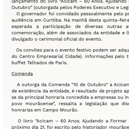
lançamento do livro “Acicam – 60 Anos. Ajudando
Outubro” (outorgada pelos Poderes Executivo e Legi
O governador foi convidado pessoalmente pelo pre
audiência em Curitiba. Na manhã desta quinta-feir
esperada a participação de diversas outras a
comemoração, além de associados da entidade e li
divulgado o cerimonial oficial do evento.
Os convites para o evento festivo podem ser adqui
do Centro Empresarial Cidade). Informações pelo 
buffet Telhados de Paris.
Comenda
A outorga da Comenda “10 de Outubro” a Acicam,
de existência da entidade, é resultado de projeto a
se da principal honraria concedida a empresas ou i
povo mourãoense”, ressalta a legislação que disc
honrarias em Campo Mourão.
O livro “Acicam – 60 Anos. Ajudando a Formar U
próximo dia 21, foi escrito pelo historiador mourãoe