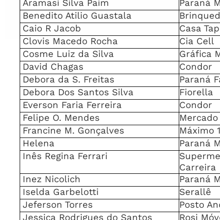
Aramasi Silva Paim
Paraná 
Benedito Atilio Guastala
Brinqued
Caio R Jacob
Casa Tap
Clovis Macedo Rocha
Cia Cell
Cosme Luiz da Silva
Gráfica 
David Chagas
Condor
Debora da S. Freitas
Paraná F
Debora Dos Santos Silva
Fiorella
Everson Faria Ferreira
Condor
Felipe O. Mendes
Mercado
Francine M. Gonçalves
Máximo 
Helena
Paraná M
Inês Regina Ferrari
Superme
Carreira
Inez Nicolich
Paraná 
Iselda Garbelotti
Serallê
Jeferson Torres
Posto An
Jessica Rodrigues do Santos
Rosi Móv