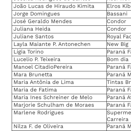
João Lucas de Hiraudo Kimita
Elros Ki
Jorge Domingues
Bassani
José Geraldo Mendes
Condor
Juliana Heida
Condor
Juliane Santos
Royal Fa
Layla Maiante P. Antonechen
New Big
Lígia Torino
Paraná F
Lucelio P. Teixeira
Bom dia
Manoel CitadioPereira
Paraná F
Mara Brunetta
Paraná M
Maria Antônia de Lima
Tintas Br
Maria de Fatima
Paraná F
Maria Ines Schreiner de Melo
Paraná A
Marjorie Schulham de Moraes
Paraná F
Marlene Rodrigues
Superme
Carreira
Nilza F. de Oliveira
Paraná 