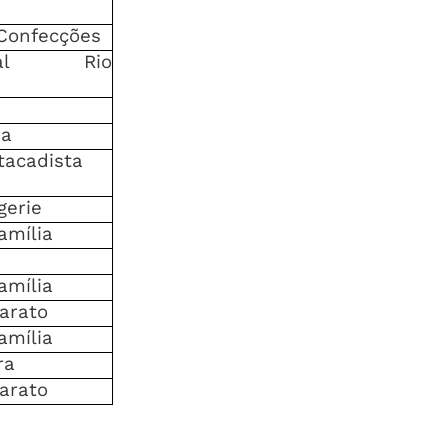
Confecções
cial Rio
ia
tacadista
gerie
amília
amília
barato
amília
ra
barato