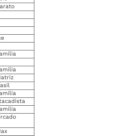
barato
ce
amília
amília
atriz
asil
amília
tacadista
amília
rcado
Max