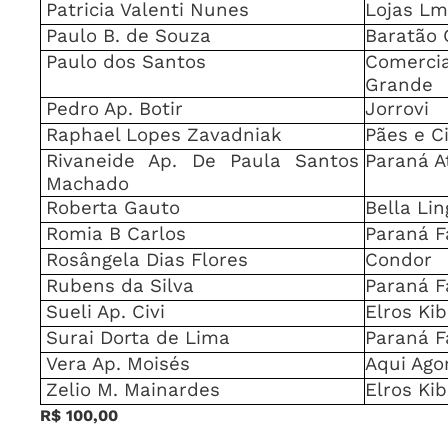
Patricia Valenti Nunes
Lojas Lm
Paulo B. de Souza
Baratão 
Paulo dos Santos
Comer
Grande
Pedro Ap. Botir
Jorrovi
Raphael Lopes Zavadniak
Pães e C
Rivaneide Ap. De Paula Santos
Paraná A
Machado
Roberta Gauto
Bella Lin
Romia B Carlos
Paraná F
Rosângela Dias Flores
Condor
Rubens da Silva
Paraná F
Sueli Ap. Civi
Elros Ki
Surai Dorta de Lima
Paraná F
Vera Ap. Moisés
Aqui Ago
Zelio M. Mainardes
Elros Ki
R$ 100,00