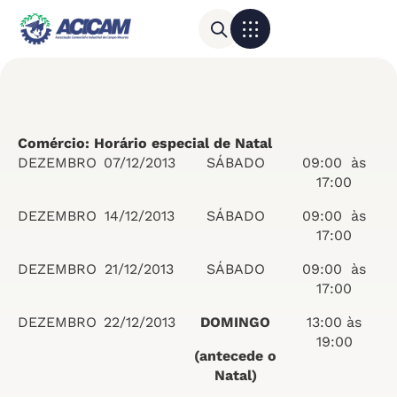
Para sua empresa
Calendário do Comércio
Comércio: Horário especial de Natal
DEZEMBRO
07/12/2013
SÁBADO
09:00 às
17:00
DEZEMBRO
14/12/2013
SÁBADO
09:00 às
17:00
DEZEMBRO
21/12/2013
SÁBADO
09:00 às
17:00
DEZEMBRO
22/12/2013
DOMINGO
13:00 às
19:00
(antecede o
Natal)