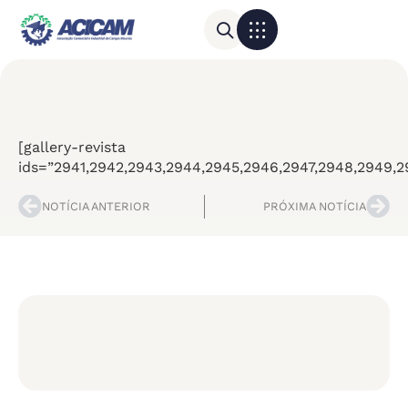
Para sua empresa
Calendário do Comércio
[gallery-revista
ids=”2941,2942,2943,2944,2945,2946,2947,2948,2949,2
NOTÍCIA ANTERIOR
PRÓXIMA NOTÍCIA