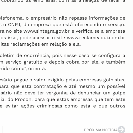
 cobrando as empresas, com as ameaças de levar a
elefonema, o empresário não repasse informações de
s o CNPJ, da empresa que está oferecendo o serviço.
 no site www.sintegra.gov.br e verifica se a empresa
pós isso, pode acessar o site www.reclameaqui.com.br
itas reclamações em relação a ela.
oletim de ocorrência, pois nesse caso se configura a
m serviço gratuito e depois cobra por ele, e também
rido crime”, orienta.
rio pague o valor exigido pelas empresas golpistas.
ara que esta contratação e até mesmo um possível
resário não deve ter vergonha de denunciar um golpe
ia, do Procon, para que estas empresas que tem este
e evitar ações criminosas como esta e que outros
PRÓXIMA NOTÍCIA