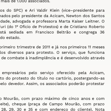
mais de 1.000 associados.
s do SPC) e Ari Valdir Klein (vice–presidente para
onados pelo presidente da
Acicam
, Newton dos Santos
idade, advogada e professora Marta Kaiser Leitner. O
ri (do 1° Ofício de Protestos) e de Cristiano Roberto
 está sediada em Francisco Beltrão e congrega 36
 do estado.
primeiro trimestre de 2011 e já nos primeiros 11 meses
os diversos para protesto. O serviço, que funciona
 de combate à inadimplência e é desenvolvido através
 empresários pelo serviço oferecido pela
Acicam
,
to do protesto do título no cartório, postergando-as
lo devedor. Assim, os associados poderão protestar
po Mourão, com prazo máximo de cinco anos e com
ceite), cheque (praça de Campo Mourão, com prazo
 28, 29, 30 e 35 e com endereço do cliente), Nota