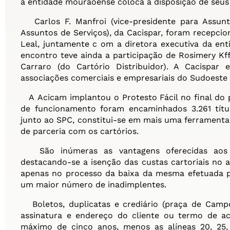
a entidade mourãoense coloca à disposição de seus 
Carlos F. Manfroi (vice-presidente para Assunto
Assuntos de Serviços), da Cacispar, foram recepci
Leal, juntamente c om a diretora executiva da ent
encontro teve ainda a participação de Rosimery Kffu
Carraro (do Cartório Distribuidor). A Cacispar
associações comerciais e empresariais do Sudoeste
A
Acicam
implantou o Protesto Fácil no final do 
de funcionamento foram encaminhados 3.261 títul
junto ao SPC, constitui-se em mais uma ferramenta
de parceria com os cartórios.
São inúmeras as vantagens oferecidas aos
destacando-se a isenção das custas cartoriais no a
apenas no processo da baixa da mesma efetuada pe
um maior número de inadimplentes.
Boletos, duplicatas e crediário (praça de Cam
assinatura e endereço do cliente ou termo de a
máximo de cinco anos, menos as alíneas 20, 25,