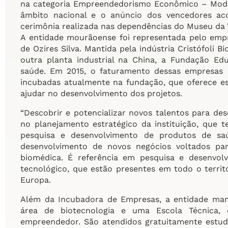
na categoria Empreendedorismo Econômico – Modal
âmbito nacional e o anúncio dos vencedores acon
cerimônia realizada nas dependências do Museu da V
A entidade mourãoense foi representada pelo empr
de Ozires Silva. Mantida pela indústria Cristófoli
outra planta industrial na China, a Fundação E
saúde. Em 2015, o faturamento dessas empresas 
incubadas atualmente na fundação, que oferece esp
ajudar no desenvolvimento dos projetos.
“Descobrir e potencializar novos talentos para d
no planejamento estratégico da instituição, que
pesquisa e desenvolvimento de produtos de sa
desenvolvimento de novos negócios voltados par
biomédica. É referência em pesquisa e desenvol
tecnológico, que estão presentes em todo o territó
Europa.
Além da Incubadora de Empresas, a entidade ma
área de biotecnologia e uma Escola Técnica,
empreendedor. São atendidos gratuitamente estud