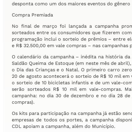
desponta como um dos maiores eventos do gênero re
Compra Premiada
No final de março foi lançada a campanha prom
sorteados entre os consumidores que fizerem comp
programação inclui o sorteio de prêmios – entre eles
e R$ 32.500,00 em vale compras – nas campanhas p
O calendário da campanha – inédita na história d
Saldão Queima de Estoque (em neste mês de abril), 
o Dia das Crianças e o Natal. O primeiro carro zer
20 de agosto acontecerá o sorteio de R$ 10 mil em
o sorteio de 10 bicicletas infantis e de um vale-c
serão sorteados R$ 10 mil em vale-compras. Mai
campanha: no dia 30 de dezembro e no dia 28 de 
compras).
Os kits para participação na campanha já estão send
empresas de todos os portes, a campanha disponib
CDL apoiam a campanha, além do Município.