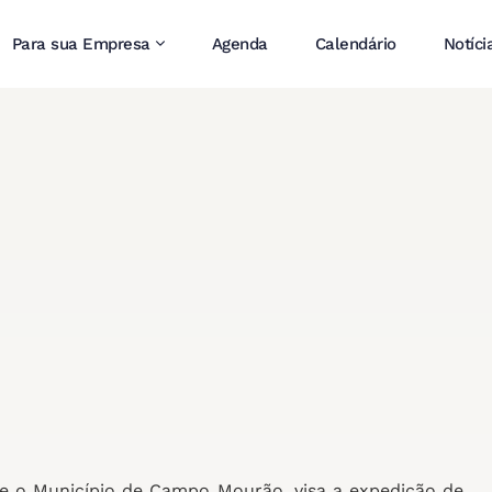
Para sua Empresa
Agenda
Calendário
Notíci
 e o Município de Campo Mourão, visa a expedição de