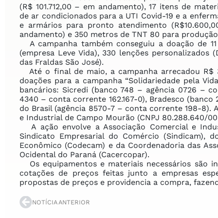
(R$ 101.712,00 – em andamento), 17 itens de materi
de ar condicionados para a UTI Covid-19 e a enferm
e armários para pronto atendimento (R$10.600,0
andamento) e 350 metros de TNT 80 para produção 
A campanha também conseguiu a doação de 11 su
(empresa Leve Vida), 330 lenções personalizados 
das Fraldas São José).
Até o final de maio, a campanha arrecadou R$ 320
doações para a campanha “Solidariedade pela Vid
bancários: Sicredi (banco 748 – agência 0726 – co
4340 – conta corrente 162.167-0), Bradesco (banco 
do Brasil (agência 8570-7 – conta corrente 198-8).
e Industrial de Campo Mourão (CNPJ 80.288.640/00
A ação envolve a Associação Comercial e Indust
Sindicato Empresarial do Comércio (Sindicam), d
Econômico (Codecam) e da Coordenadoria das Asso
Ocidental do Paraná (Cacercopar).
Os equipamentos e materiais necessários são ind
cotações de preços feitas junto a empresas esp
propostas de preços e providencia a compra, fazend
NOTÍCIA ANTERIOR