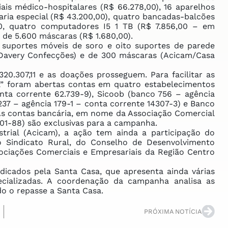
ais médico-hospitalares (R$ 66.278,00), 16 aparelhos
aria especial (R$ 43.200,00), quatro bancadas-balcões
0, quatro computadores I5 1 TB (R$ 7.856,00 – em
de 5.600 máscaras (R$ 1.680,00).
portes móveis de soro e oito suportes de parede
(Davery Confecções) e de 300 máscaras (Acicam/Casa
.307,11 e as doações prosseguem. Para facilitar as
a” foram abertas contas em quatro estabelecimentos
nta corrente 62.739-9), Sicoob (banco 756 – agência
237 – agência 179-1 – conta corrente 14307-3) e Banco
 As contas bancária, em nome da Associação Comercial
01-88) são exclusivas para a campanha.
rial (Acicam), a ação tem ainda a participação do
o Sindicato Rural, do Conselho de Desenvolvimento
ciações Comerciais e Empresariais da Região Centro
icados pela Santa Casa, que apresenta ainda várias
ecializadas. A coordenação da campanha analisa as
o o repasse a Santa Casa.
PRÓXIMA NOTÍCIA