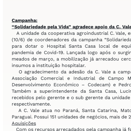
Campanha:
“Solidariedade pela Vida”
agradece apoio da C. Val
A unidade da cooperativa agroindustrial C. Vale, 
(10/6) de coordenadores da campanha “Solidariedad
para dotar o Hospital Santa Casa local de eq
pandemia de Covid-19. Lançada logo após o surgi
meados de março, a mobilização já arrecadou cerc
insumos a instituição hospitalar.
O agradecimento da adesão da C. Vale a campanh
Associação Comercial e Industrial de Campo 
Desenvolvimento Econômico – Codecam) e Pedro 
Também a superintendente da Santa Casa, Luciné
recebidos pelo gerente e o sub gerente da unidade
respectivamente.
A C. Vale atua no Paraná, Santa Catarina, Mato
Paraguai. Possui 151 unidades de negócios, mais de 
Aquisições
Com os recursos arrecadados pela campanha já f