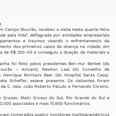
e
em Campo Mourão, recebeu a visita nesta quarta-feira
e pela Vida”, deflagrada por entidades empresariais
uipamentos e insumos visando o enfrentamento da
mento dos primeiros casos da doença na cidade, em
a de R$ 320 mil e conseguiu a doação de materiais e
a foi feito pelos presidentes Ben-Hur Berbet (da
Mourão – Acicam); Newton Leal (do Conselho de
Henrique Montans Baer (do Hospital Santa Casa).
ia Scheffer, esteve presente. Os visitantes foram
 da C. Vale, João Roberto Paludo e Fernando Corsino,
 Grosso, Mato Grosso do Sul, Rio Grande do Sul e
22.000 associados e mais 10.600 funcionários.
oram comprados quatro monitores multiparamétricos